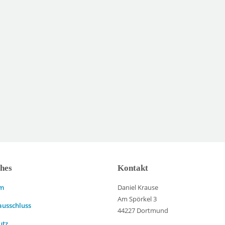
ches
Kontakt
um
Daniel Krause
Am Spörkel 3
ausschluss
44227 Dortmund
utz