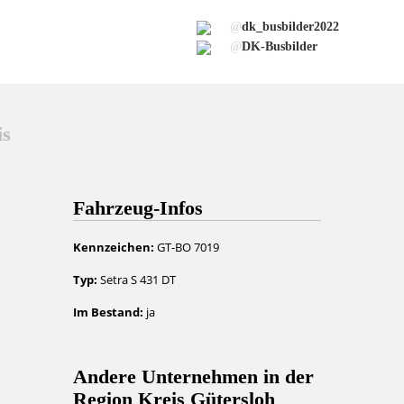
@
dk_busbilder2022
@
DK-Busbilder
is
Fahrzeug-Infos
Kennzeichen:
GT-BO 7019
Typ:
Setra S 431 DT
Im Bestand:
ja
Andere Unternehmen in der
Region Kreis Gütersloh