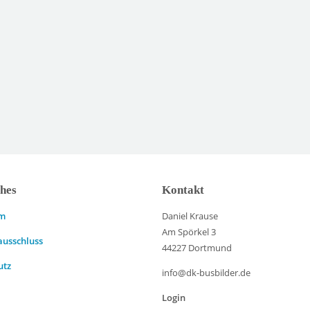
ches
Kontakt
um
Daniel Krause
Am Spörkel 3
ausschluss
44227 Dortmund
utz
info@dk-busbilder.de
Login