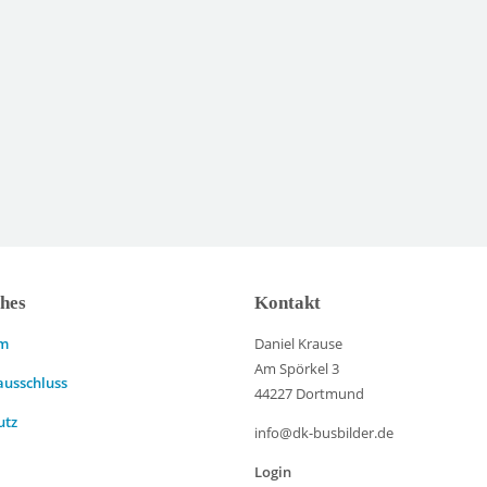
ches
Kontakt
um
Daniel Krause
Am Spörkel 3
ausschluss
44227 Dortmund
utz
info@dk-busbilder.de
Login