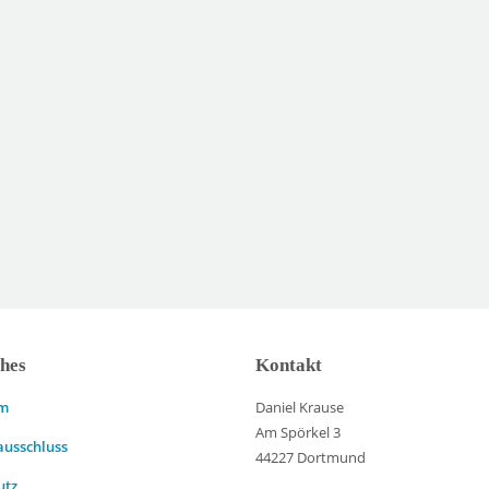
ches
Kontakt
um
Daniel Krause
Am Spörkel 3
ausschluss
44227 Dortmund
utz