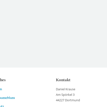
ches
Kontakt
um
Daniel Krause
Am Spörkel 3
ausschluss
44227 Dortmund
utz