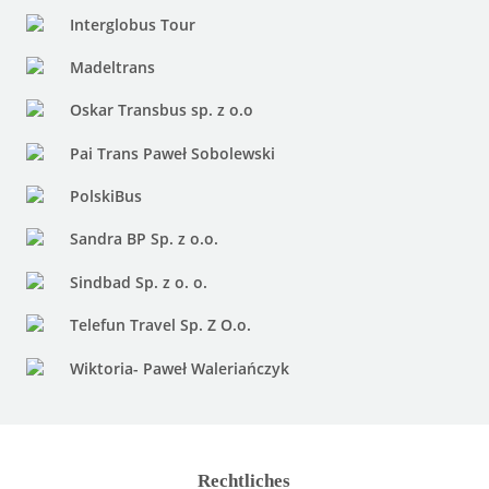
Interglobus Tour
Madeltrans
Oskar Transbus sp. z o.o
Pai Trans Paweł Sobolewski
PolskiBus
Sandra BP Sp. z o.o.
Sindbad Sp. z o. o.
Telefun Travel Sp. Z O.o.
Wiktoria- Paweł Waleriańczyk
Rechtliches