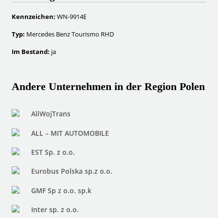
Kennzeichen:
WN-9914E
Typ:
Mercedes Benz Tourismo RHD
Im Bestand:
ja
Andere Unternehmen in der Region Polen
AliWojTrans
ALL – MIT AUTOMOBILE
EST Sp. z o.o.
Eurobus Polska sp.z o.o.
GMF Sp z o.o. sp.k
Inter sp. z o.o.