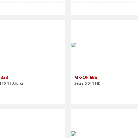
 333
MK-OF 666
 TX 11 Alicron
Setra S 511 HD