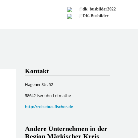
@
dk_busbilder2022
@
DK-Busbilder
Kontakt
Hagener Str. 52
58642 Iserlohn-Letmathe
http://reisebus-fischer.de
Andere Unternehmen in der
Region Märkischer Kreis