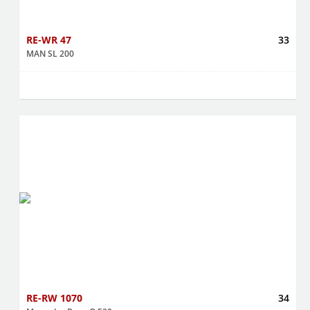
RE-WR 47
33
MAN SL 200
RE-RW 1070
34