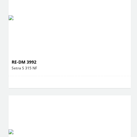
RE-DM 3992
Setra S 315 NF