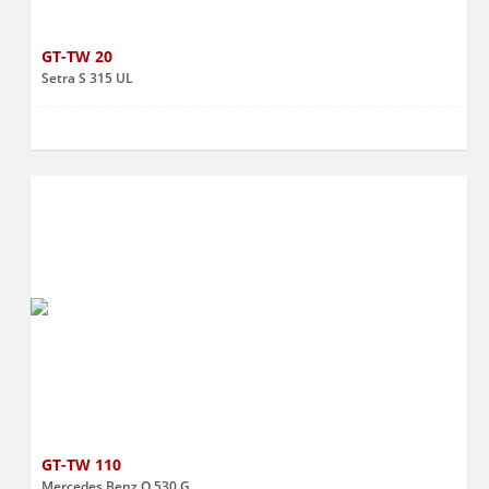
GT-TW 20
Setra S 315 UL
GT-TW 110
Mercedes Benz O 530 G