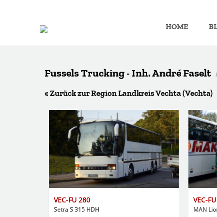
HOME
B
Fussels Trucking - Inh. André Faselt
« Zurück zur Region Landkreis Vechta (Vechta)
VEC-FU 280
VEC-FU
Setra S 315 HDH
MAN Lion