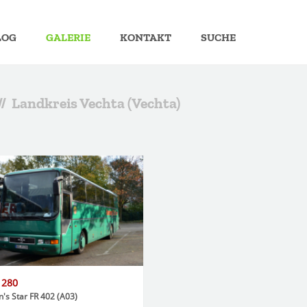
LOG
GALERIE
KONTAKT
SUCHE
// Landkreis Vechta (Vechta)
 280
's Star FR 402 (A03)