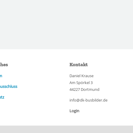
ches
Kontakt
m
Daniel Krause
Am Spörkel 3
usschluss
44227 Dortmund
utz
info@dk-busbilder.de
Login