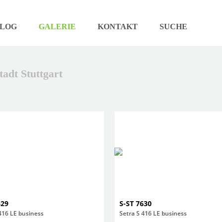
LOG
GALERIE
KONTAKT
SUCHE
tadt Stuttgart
629
S-ST 7630
416 LE business
Setra S 416 LE business