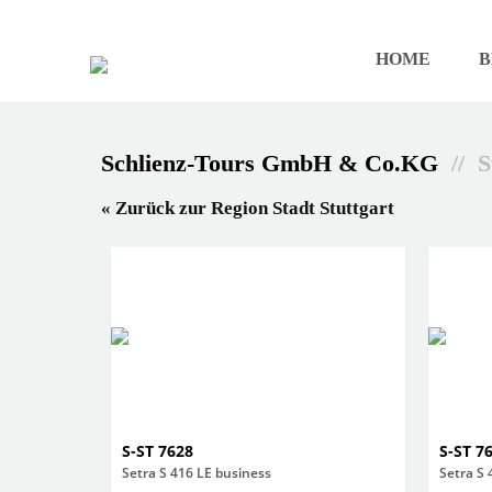
HOME
B
Schlienz-Tours GmbH & Co.KG
// S
« Zurück zur Region Stadt Stuttgart
S-ST 7628
S-ST 7
Setra S 416 LE business
Setra S 