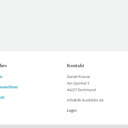
ches
Kontakt
um
Daniel Krause
Am Spörkel 3
ausschluss
44227 Dortmund
utz
info@dk-busbilder.de
Login