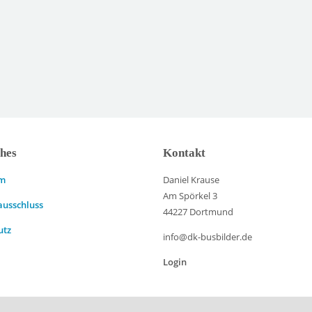
ches
Kontakt
um
Daniel Krause
Am Spörkel 3
ausschluss
44227 Dortmund
utz
info@dk-busbilder.de
Login