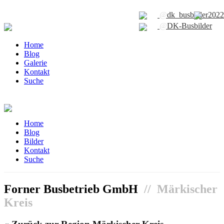
@
dk_busbilder2022
@
DK-Busbilder
Home
Blog
Galerie
Kontakt
Suche
Home
Blog
Bilder
Kontakt
Suche
Forner Busbetrieb GmbH
// Märkischer
Kreis