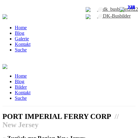
172
226
231
247
249
@
dk_busbilder2022
@
DK-Busbilder
Home
Blog
Galerie
Kontakt
Suche
Home
Blog
Bilder
Kontakt
Suche
PORT IMPERIAL FERRY CORP
//
New Jersey