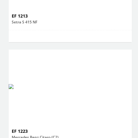
EF 1213
Setra S 415 NF
EF 1223
Mercedes Benz Citaro (C2)